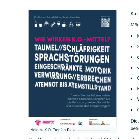
K.o.
Mög
Die
betr
Nein zu K.O.-Tropfen-Plakat