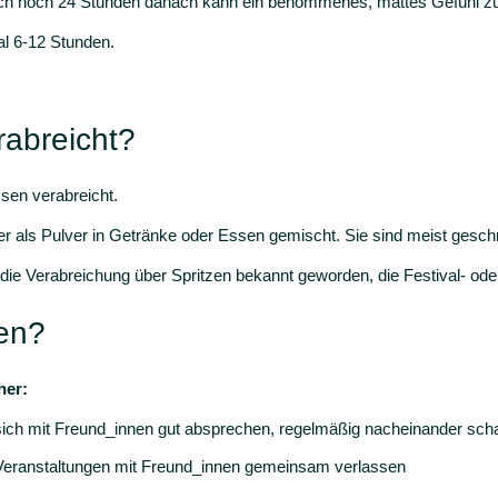
Auch noch 24 Stunden danach kann ein benommenes, mattes Gefühl zu
al 6-12 Stunden.
rabreicht?
sen verabreicht.
r als Pulver in Getränke oder Essen gemischt. Sie sind meist gesc
h die Verabreichung über Spritzen bekannt geworden, die Festival- o
en?
her:
sich mit Freund_innen gut absprechen, regelmäßig nacheinander sc
Veranstaltungen mit Freund_innen gemeinsam verlassen