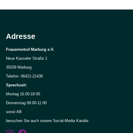
Projekte
Beratung
für
Adresse
mich.
Beratung
Frauennotruf Marburg e.V.
vor
Ort!
Neue Kasseler Straße 1
Inklusive
35039 Marburg
Fachberatung
Telefon: 06421-21438
für
Sprechzeit:
Frauen
und
Montag 16:00-18:00
Mädchen
Donnerstag 09:00-11:00
mit
sonst AB
Behinderungen
besuchen Sie auch unsere Social-Media Kanäle:
in
Hessen