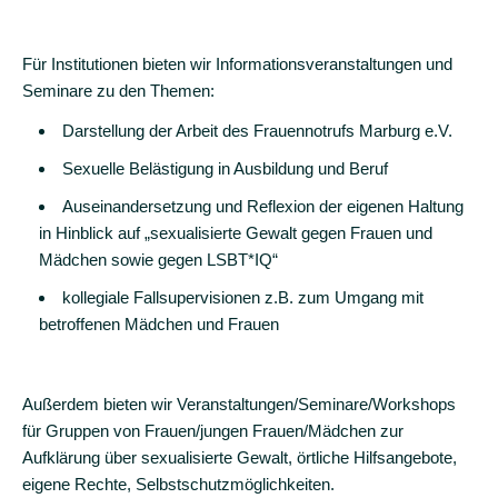
Tropfen
Für Institutionen bieten wir Informationsveranstaltungen und
Gewalt
Seminare zu den Themen:
im
Namen
Darstellung der Arbeit des Frauennotrufs Marburg e.V.
von
Sexuelle Belästigung in Ausbildung und Beruf
"Ehre"
Auseinandersetzung und Reflexion der eigenen Haltung
Sexuelle
in Hinblick auf „sexualisierte Gewalt gegen Frauen und
Belästigung
Mädchen sowie gegen LSBT*IQ“
am
kollegiale Fallsupervisionen z.B. zum Umgang mit
Arbeitsplatz
betroffenen Mädchen und Frauen
Digitale
Gewalt
Außerdem bieten wir Veranstaltungen/Seminare/Workshops
Sexuelle
für Gruppen von Frauen/jungen Frauen/Mädchen zur
Belästigung
Aufklärung über sexualisierte Gewalt, örtliche Hilfsangebote,
&
eigene Rechte, Selbstschutzmöglichkeiten.
Catcalling