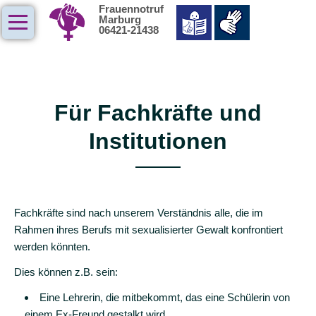
Frauennotruf
Marburg
Navigation
Beratung
06421-21438
überspringen
wen
wir
unterstützen
Für Fachkräfte und
Betroffene
Institutionen
soziales
Umfeld
Fachkräfte
Fachkräfte sind nach unserem Verständnis alle, die im
Beschwerdestelle
Rahmen ihres Berufs mit sexualisierter Gewalt konfrontiert
des
werden könnten.
bff
Dies können z.B. sein:
wie
wir
Eine Lehrerin, die mitbekommt, das eine Schülerin von
unterstützen
einem Ex-Freund gestalkt wird.