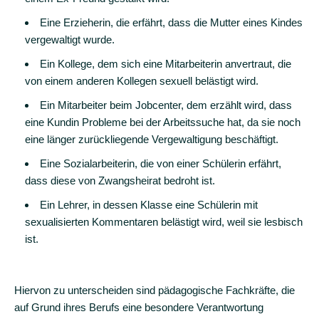
Eine Erzieherin, die erfährt, dass die Mutter eines Kindes
Beratung
vergewaltigt wurde.
an
verschiedenen
Ein Kollege, dem sich eine Mitarbeiterin anvertraut, die
Orten
von einem anderen Kollegen sexuell belästigt wird.
Ein Mitarbeiter beim Jobcenter, dem erzählt wird, dass
und
eine Kundin Probleme bei der Arbeitssuche hat, da sie noch
mehr
eine länger zurückliegende Vergewaltigung beschäftigt.
Frauen
Eine Sozialarbeiterin, die von einer Schülerin erfährt,
mit
dass diese von Zwangsheirat bedroht ist.
Behinderungen
Ein Lehrer, in dessen Klasse eine Schülerin mit
Hilfe
sexualisierten Kommentaren belästigt wird, weil sie lesbisch
für
ist.
Ratsuchende
ohne
Deutschkenntnisse
Hiervon zu unterscheiden sind pädagogische Fachkräfte, die
auf Grund ihres Berufs eine besondere Verantwortung
Informationen