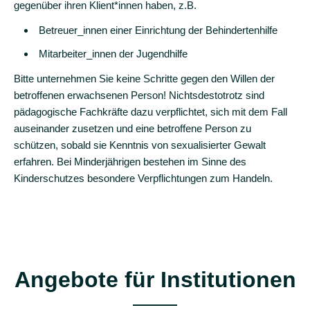
gegenüber ihren Klient*innen haben, z.B.
in
Deutscher
Betreuer_innen einer Einrichtung der Behindertenhilfe
Gebärdensprache
Mitarbeiter_innen der Jugendhilfe
Beratungszentrum
Bitte unternehmen Sie keine Schritte gegen den Willen der
Vielfalt
betroffenen erwachsenen Person! Nichtsdestotrotz sind
pädagogische Fachkräfte dazu verpflichtet, sich mit dem Fall
Selbsthilfegruppe
auseinander zusetzen und eine betroffene Person zu
Anzeige
schützen, sobald sie Kenntnis von sexualisierter Gewalt
Ja/Nein!?
erfahren. Bei Minderjährigen bestehen im Sinne des
Kinderschutzes besondere Verpflichtungen zum Handeln.
Unterstützung
bei
Gerichtsverfahren
Akutversorgung
nach
Angebote für Institutionen
Vergewaltigung
K.O.