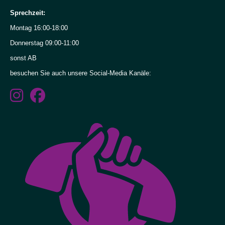
Sprechzeit:
Projekte
Montag 16:00-18:00
Beratung
Donnerstag 09:00-11:00
für
sonst AB
mich.
besuchen Sie auch unsere Social-Media Kanäle:
Beratung
vor
Ort!
Inklusive
Fachberatung
für
Frauen
und
Mädchen
mit
Behinderungen
in
Hessen