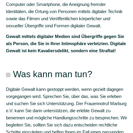
in
Computer oder Smartphone, die Aneignung fremder
Deutscher
Identitäten, die Ortung von Personen mittels digitaler Technik
Gebärdensprache
sowie das Filmen und Veröffentlichen körperlicher und
sexueller Übergriffe sind Formen digitaler Gewalt.
Beratungszentrum
Gewalt mittels digitaler Medien sind Übergriffe gegen Sie
Vielfalt
als Person, die Sie in Ihrer Intimsphäre verletzten. Digitale
Selbsthilfegruppe
Gewalt ist kein Kavaliersdelikt, sondern eine Straftat!
Anzeige
Ja/Nein!?
Was kann man tun?
Unterstützung
bei
Digitale Gewalt kann gestoppt werden, wenn gezielt dagegen
Gerichtsverfahren
vorgegangen wird. Sprechen Sie, über das, was Sie erleben
und suchen Sie sich Unterstützung. Der Frauennotruf Marburg
Akutversorgung
e.V. kann Sie darin unterstützen, die erlebte Gewalt zu
nach
benennen und mögliche Handlungsschritte zu besprechen. Wir
Vergewaltigung
begleiten Sie, sollten Sie sich dazu entscheiden rechtliche
Schritte einzuleiten und helfen Ihnen im Fall einen passenden
K.O.