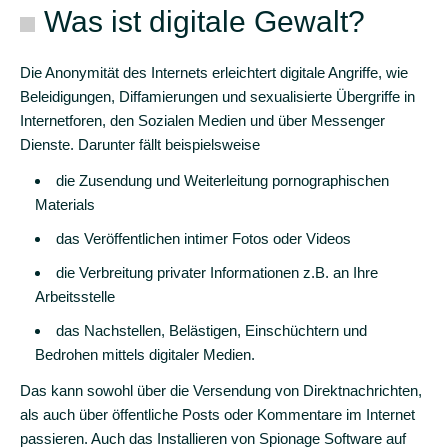
Was ist digitale Gewalt?
Beratung
an
Die Anonymität des Internets erleichtert digitale Angriffe, wie
verschiedenen
Beleidigungen, Diffamierungen und sexualisierte Übergriffe in
Orten
Internetforen, den Sozialen Medien und über Messenger
Dienste. Darunter fällt beispielsweise
und
mehr
die Zusendung und Weiterleitung pornographischen
Materials
Frauen
mit
das Veröffentlichen intimer Fotos oder Videos
Behinderungen
die Verbreitung privater Informationen z.B. an Ihre
Arbeitsstelle
Hilfe
für
das Nachstellen, Belästigen, Einschüchtern und
Ratsuchende
Bedrohen mittels digitaler Medien.
ohne
Das kann sowohl über die Versendung von Direktnachrichten,
Deutschkenntnisse
als auch über öffentliche Posts oder Kommentare im Internet
Informationen
passieren. Auch das Installieren von Spionage Software auf