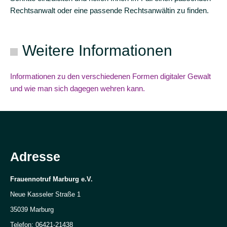
Rechtsanwalt oder eine passende Rechtsanwältin zu finden.
Tropfen
Gewalt
im
Weitere Informationen
Namen
von
Informationen zu den verschiedenen Formen digitaler Gewalt
"Ehre"
und wie man sich dagegen wehren kann.
Sexuelle
Belästigung
am
Arbeitsplatz
Adresse
Digitale
Gewalt
Frauennotruf Marburg e.V.
Sexuelle
Neue Kasseler Straße 1
Belästigung
35039 Marburg
&
Telefon: 06421-21438
Catcalling